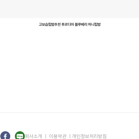
게시물 상세
고보습립밤추천 후르디아 블루베리 허니립밤
회사소개
ㅣ 이용약관 ㅣ
개인정보처리방침