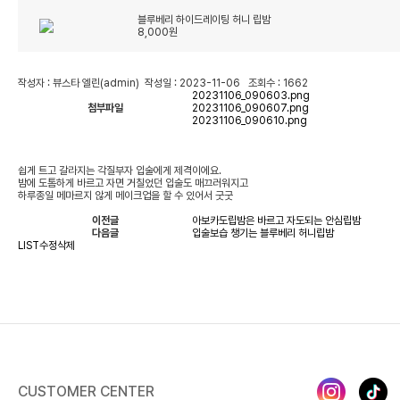
블루베리 하이드레이팅 허니 립밤
8,000원
작성자 : 뷰스타 엘린(admin) 작성일 : 2023-11-06 조회수 : 1662
20231106_090603.png
첨부파일
20231106_090607.png
20231106_090610.png
쉽게 트고 갈라지는 각질부자 입술에게 제격이에요.
밤에 도톰하게 바르고 자면 거칠었던 입술도 매끄러워지고
하루종일 메마르지 않게 메이크업을 할 수 있어서 굿굿
이전글
아보카도립밤은 바르고 자도되는 안심립밤
다음글
입술보습 챙기는 블루베리 허니립밤
LIST
수정
삭제
CUSTOMER CENTER