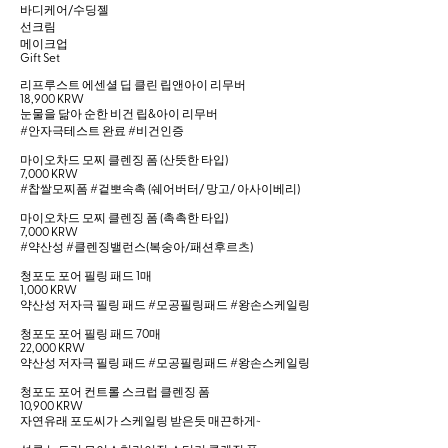
바디케어/수딩젤
선크림
메이크업
Gift Set
리프루스트 에센셜 딥 클린 립앤아이 리무버
18,900 KRW
눈물을 닮아 순한 비건 립&아이 리무버
#안자극테스트 완료 #비건인증
마이오차드 모찌 클렌징 폼 (산뜻한 타입)
7,000 KRW
#찹쌀모찌폼 #겉뽀속촉 (쉐어버터/ 망고/ 아사이베리)
마이오차드 모찌 클렌징 폼 (촉촉한 타입)
7,000 KRW
#약산성 #클렌징밸런스(복숭아/패션후르츠)
청포도 포어 필링 패드 1매
1,000 KRW
약산성 저자극 필링 패드 #모공필링패드 #왕손스케일링
청포도 포어 필링 패드 70매
22,000 KRW
약산성 저자극 필링 패드 #모공필링패드 #왕손스케일링
청포도 포어 컨트롤 스크럽 클렌징 폼
10,900 KRW
자연유래 포도씨가 스케일링 받은듯 매끈하게~