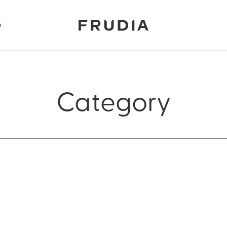
p
Category