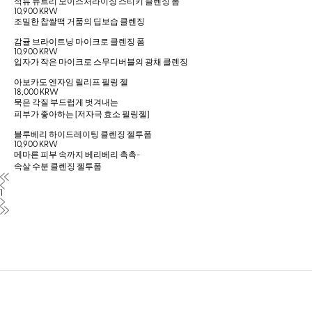
석류 뉴트리 모이스처라이징 스티키 클렌징 폼
10,900 KRW
조밀한 찹쌀떡 거품의 딥보습 클렌징
감귤 브라이트닝 마이크로 클렌징 폼
10,900 KRW
입자가 작은 마이크로 스무디버블의 광채 클렌징
아보카도 엔자임 릴리프 필링 젤
18,000 KRW
묵은 각질 부드럽게 벗겨내는
피부가 좋아하는 [저자극 효소 필링젤]
블루베리 하이드레이팅 클렌징 젤투폼
10,900 KRW
메마른 피부 속까지 베리베리 촉촉-
속살 수분 클렌징 젤투폼
1